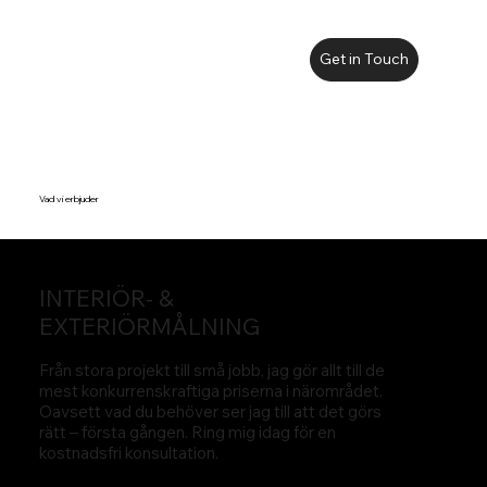
Get in Touch
Vad vi erbjuder
INTERIÖR- &
EXTERIÖRMÅLNING
Från stora projekt till små jobb, jag gör allt till de
mest konkurrenskraftiga priserna i närområdet.
Oavsett vad du behöver ser jag till att det görs
rätt – första gången. Ring mig idag för en
kostnadsfri konsultation.