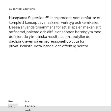
Superfloor Soultions
Husqvarna Superfloor™ är en process som omfattar ett
komplett koncept av maskiner, verktyg och kemikalier.
Dessa används tillsammans för att skapa en mekaniskt
raffinerad, polerad och diffusionsöppen betongyta med
definierade ytmetriska resultat, som uppfyller de
dagliga kraven på en professionell golvyta för
privat, industri, detaljhandel och offentlig sektor.
Meny
Social
Faceb
Handla om
ook